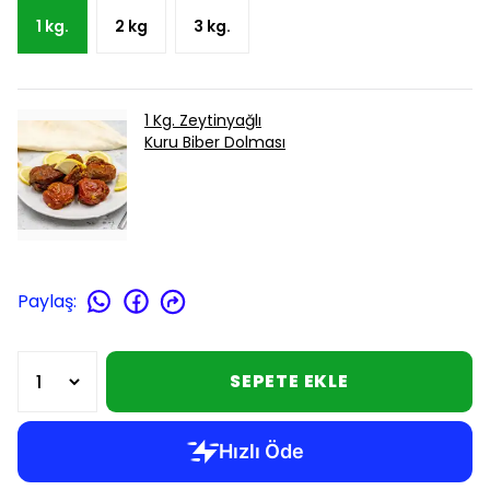
1 kg.
2 kg
3 kg.
1 Kg. Zeytinyağlı
Kuru Biber Dolması
Paylaş
:
SEPETE EKLE