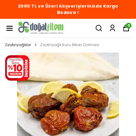
2000 TL ve Üzeri Alışverişlerinizde Kargo
Bedava !
0
Zeytinyağlılar
Zeytinyağlı Kuru Biber Dolması