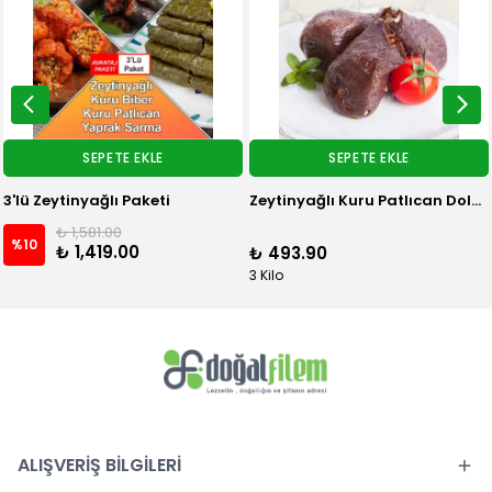
SEPETE EKLE
SEPETE EKLE
3'lü Zeytinyağlı Paketi
Zeytinyağlı Kuru Patlıcan Dolması
₺ 1,581.00
%
10
₺ 1,419.00
₺ 493.90
3 Kilo
ALIŞVERİŞ BİLGİLERİ