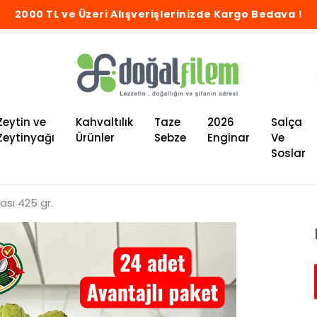
2000 TL ve Üzeri Alışverişlerinizde Kargo Bedava !
Zeytin ve
Kahvaltılık
Taze
2026
Salça
Zeytinyağı
Ürünler
Sebze
Enginar
Ve
Soslar
ası 425 gr.