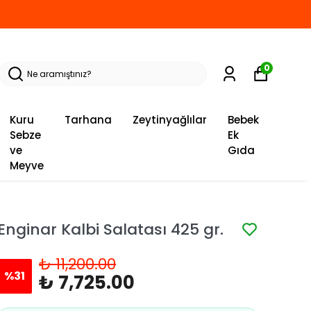
0
Kuru
Tarhana
Zeytinyağlılar
Bebek
Sebze
Ek
ve
Gıda
Meyve
Enginar Kalbi Salatası 425 gr.
₺ 11,200.00
%
31
₺ 7,725.00