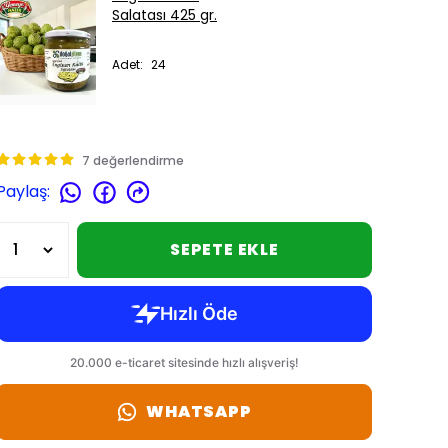
Salatası 425 gr.
Adet
:
24
7 değerlendirme
Paylaş
:
SEPETE EKLE
WHATSAPP