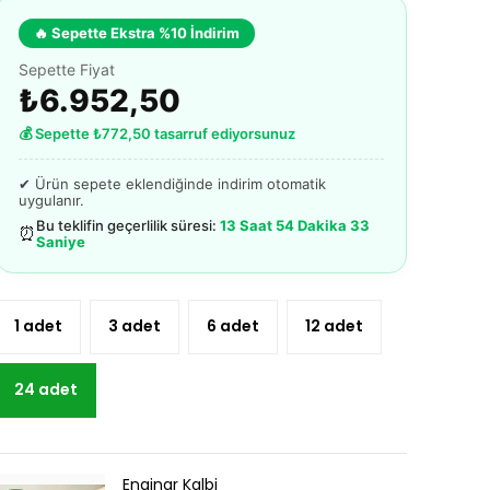
🔥 Sepette Ekstra %10 İndirim
Sepette Fiyat
₺6.952,50
💰 Sepette ₺772,50 tasarruf ediyorsunuz
✔ Ürün sepete eklendiğinde indirim otomatik
uygulanır.
Bu teklifin geçerlilik süresi:
13 Saat 54 Dakika 33
⏰
Saniye
1 adet
3 adet
6 adet
12 adet
24 adet
Enginar Kalbi