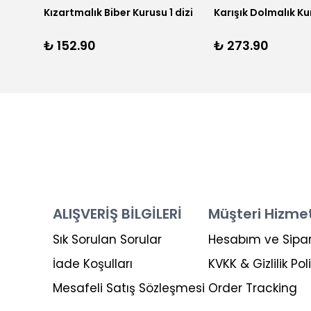
Yemeklik Patlıcan Kurusu 120 gr
₺ 691.90
%
10
₺ 119.90
₺ 625.90
ALIŞVERİŞ BİLGİLERİ
Müşteri Hizmet
Sık Sorulan Sorular
Hesabım ve Sipar
İade Koşulları
KVKK & Gizlilik Poli
Mesafeli Satış Sözleşmesi
Order Tracking