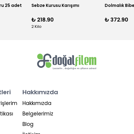
Dolmalık Biber ve Uç Patlıcan 1'er dizi (95-100 adet)
Domates Kurusu
Dolmalık Bib
₺ 361.90
₺ 229.90
2 Kilo
leri
Hakkımızda
işlerim
Hakkımızda
tikası
Belgelerimiz
Blog