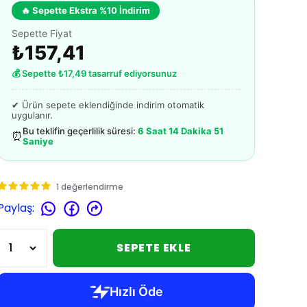
🔥 Sepette Ekstra %10 İndirim
Sepette Fiyat
₺157,41
💰 Sepette ₺17,49 tasarruf ediyorsunuz
✔ Ürün sepete eklendiğinde indirim otomatik
uygulanır.
Bu teklifin geçerlilik süresi:
6 Saat 14 Dakika 50
⏰
Saniye
1 değerlendirme
Paylaş
:
SEPETE EKLE