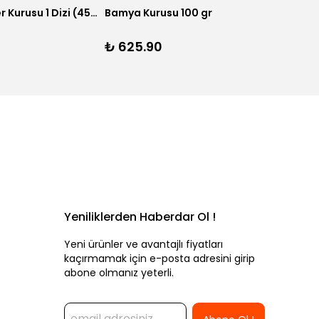
er Kurusu 25 adet
Dolmalık Uç Patlıcan Kurusu 1 dizi (45-50) adet
₺ 317.90
₺ 207
Yeniliklerden Haberdar Ol !
Yeni ürünler ve avantajlı fiyatları
kaçırmamak için e-posta adresini girip
abone olmanız yeterli.