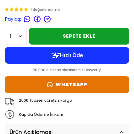
1 değerlendirme
Paylaş
:
SEPETE EKLE
WHATSAPP
2000 TL üzeri ücretsiz kargo
Kapıda Ödeme İmkanı
Ürün Açıklaması