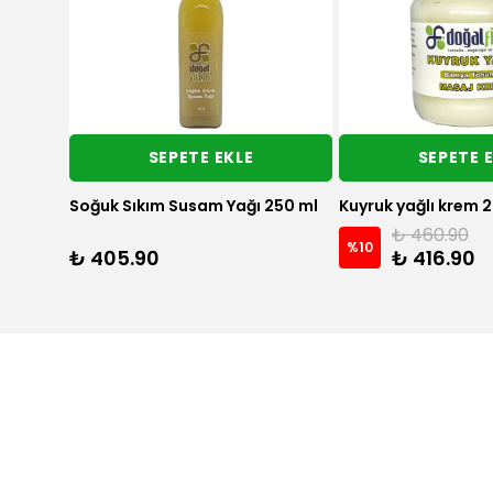
SEPETE EKLE
SEPETE 
Soğuk Sıkım Kendir Tohumu Yağı
Zeytinyağlı İncir Kü
₺ 702.90
%
8
₺ 416.90
₺ 647.90
2 Adet