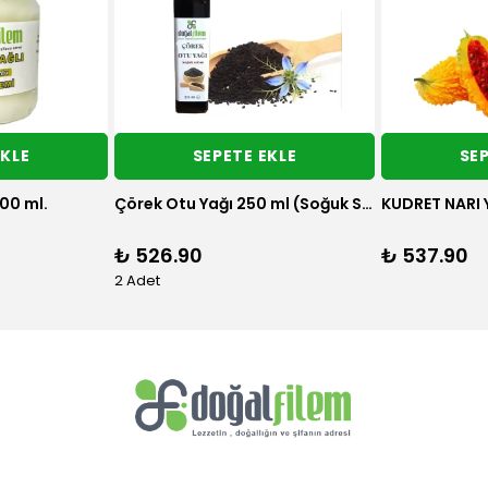
EKLE
SEPETE EKLE
SEP
rü 350 gr
Kekik Suyu 500 ml
Soğuk Sıkım 
₺ 196.90
₺ 405.90