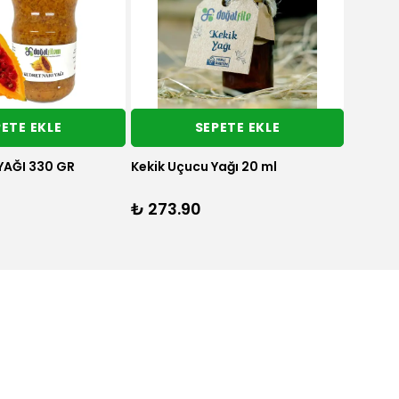
ETE EKLE
SEPETE EKLE
Susam Yağı 250 ml
Kuyruk yağlı krem 200 ml.
₺ 460.90
%
10
₺ 416.90
₺ 526
2 Adet