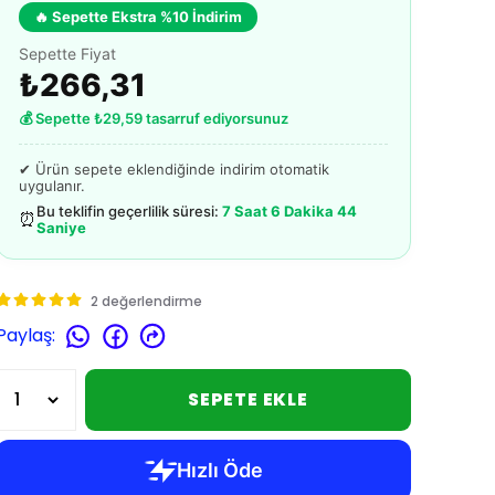
🔥 Sepette Ekstra %10 İndirim
Sepette Fiyat
₺266,31
💰 Sepette ₺29,59 tasarruf ediyorsunuz
✔ Ürün sepete eklendiğinde indirim otomatik
uygulanır.
Bu teklifin geçerlilik süresi:
7 Saat 6 Dakika 43
⏰
Saniye
2 değerlendirme
Paylaş
:
SEPETE EKLE