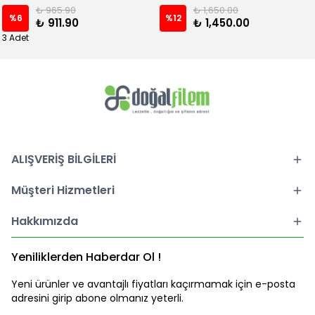
₺ 965.90
₺ 1,650.00
%
6
%
12
₺ 911.90
₺ 1,450.00
3 Adet
ALIŞVERİŞ BİLGİLERİ
Müşteri Hizmetleri
Hakkımızda
Yeniliklerden Haberdar Ol !
Yeni ürünler ve avantajlı fiyatları kaçırmamak için e-posta
adresini girip abone olmanız yeterli.