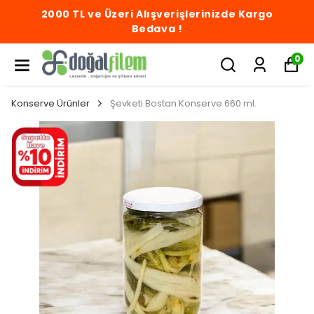
2000 TL ve Üzeri Alışverişlerinizde Kargo
Bedava !
0
Konserve Ürünler
Şevketi Bostan Konserve 660 ml.