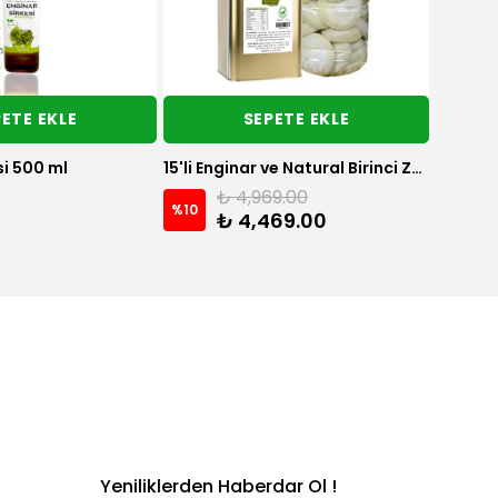
ETE EKLE
SEPETE EKLE
si 500 ml
15'li Enginar ve Natural Birinci Zeytinyağı paketi
₺ 4,969.00
%
10
₺ 4,469.00
Yeniliklerden Haberdar Ol !