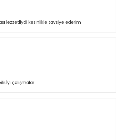
sı lezzetliydi kesinlikle tavsiye ederim
ir.İyi çalışmalar