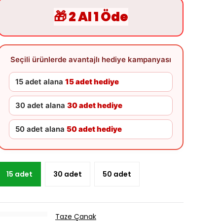
🎁 2 Al 1 Öde
Seçili ürünlerde avantajlı hediye kampanyası
15 adet alana
15 adet hediye
30 adet alana
30 adet hediye
50 adet alana
50 adet hediye
15 adet
30 adet
50 adet
Taze Çanak