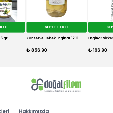
EKLE
SEPETE EKLE
SEP
5 gr.
Konserve Bebek Enginar 12'li
Enginar Sirke
₺ 856.90
₺ 196.90
leri
Hakkımızda