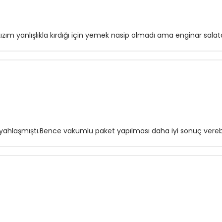
kızım yanlışlıkla kırdığı için yemek nasip olmadı ama enginar salata
iyahlaşmıştı.Bence vakumlu paket yapılması daha iyi sonuç verebil