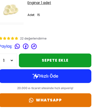
Enginar 1 adet
Adet
:
15
22 değerlendirme
Paylaş
:
SEPETE EKLE
WHATSAPP