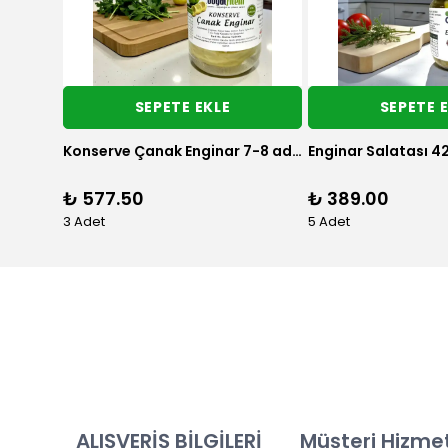
SEPETE EKLE
SEPETE 
Konserve Çanak Enginar 7-8 adet 660 CC
Enginar Salatası 42
₺ 577.50
₺ 389.00
3 Adet
5 Adet
ALIŞVERİŞ BİLGİLERİ
Müşteri Hizmet