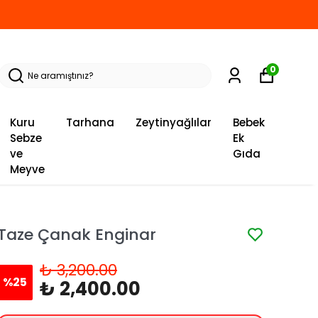
0
Kuru
Tarhana
Zeytinyağlılar
Bebek
Sebze
Ek
ve
Gıda
Meyve
Taze Çanak Enginar
₺ 3,200.00
%
25
₺ 2,400.00