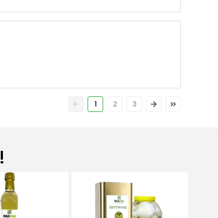
1
2
3
!