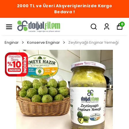
2000 TL ve Üzeri Alışverişlerinizde Kargo
Bedava !
0
Enginar
Konserve Enginar
Zeytinyağlı Enginar Yemeği