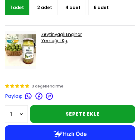
1 adet
2 adet
4 adet
6 adet
Zeytinyağlı Enginar
Yemeği 1 Kg.
3 değerlendirme
Paylaş
:
SEPETE EKLE