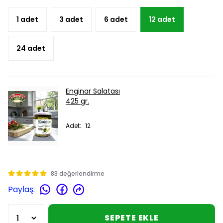
1 adet
3 adet
6 adet
12 adet
24 adet
Enginar Salatası
425 gr.
Adet
:
12
83 değerlendirme
Paylaş
:
SEPETE EKLE