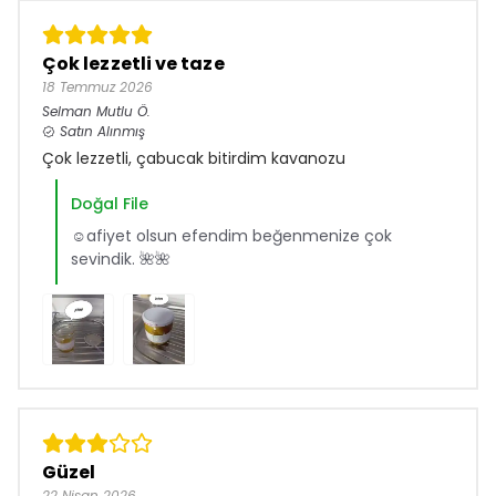
Çok lezzetli ve taze
18 Temmuz 2026
Selman Mutlu
Ö.
Satın Alınmış
Çok lezzetli, çabucak bitirdim kavanozu
Doğal File
☺️afiyet olsun efendim beğenmenize çok
sevindik. 🌺🌺
Güzel
22 Nisan 2026