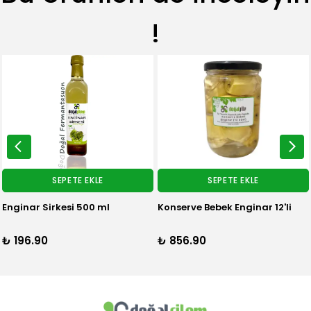
!
SEPETE EKLE
SEPETE EKLE
irkesi 500 ml
Konserve Bebek Enginar 12'li
₺ 
%
10
₺
0
₺ 856.90