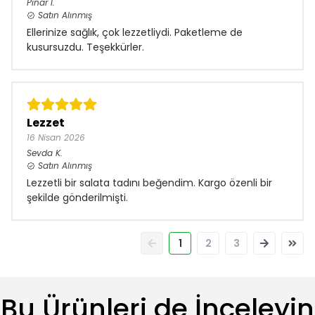
Pınar
I.
Satın Alınmış
Ellerinize sağlık, çok lezzetliydi. Paketleme de
kusursuzdu. Teşekkürler.
Lezzet
16 Nisan 2026
Sevda
K.
Satın Alınmış
Lezzetli bir salata tadını beğendim. Kargo özenli bir
şekilde gönderilmişti.
1
2
3
Bu Ürünleri de İnceleyin