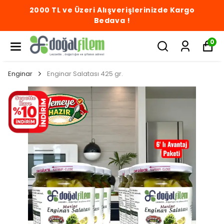
2000 TL ve Üzeri Alışverişlerinizde Kargo
Bedava !
0
Enginar
Enginar Salatası 425 gr.