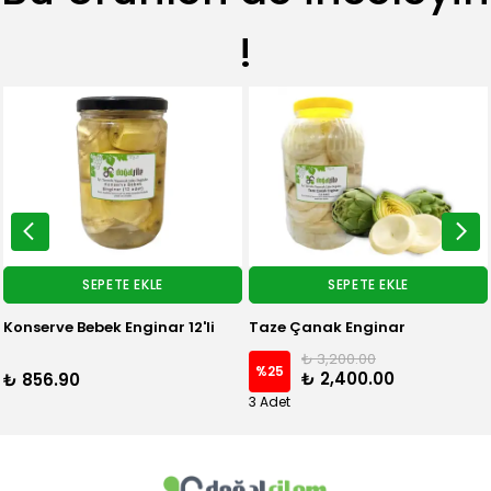
!
SEPETE EKLE
SEPETE EKLE
nak Enginar
15'li Enginar ve Natural Birinci Zeytinyağı paketi
 3,200.00
₺ 4,969.00
%
10
₺ 2,400.00
₺ 4,469.00
₺ 577.
3 Adet