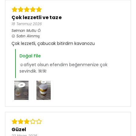
Çok lezzetli ve taze
18 Temmuz 2026
Selman Mutlu
Ö.
Satın Alınmış
Çok lezzetli, çabucak bitirdim kavanozu
Doğal File
☺️afiyet olsun efendim beğenmenize çok
sevindik. 🌺🌺
Güzel
22 Nisan 2026