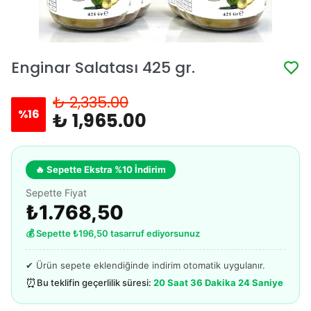
Enginar Salatası 425 gr.
₺ 2,335.00
%
16
₺ 1,965.00
🔥 Sepette Ekstra %10 İndirim
Sepette Fiyat
₺1.768,50
💰 Sepette ₺196,50 tasarruf ediyorsunuz
✔ Ürün sepete eklendiğinde indirim otomatik uygulanır.
⏰
Bu teklifin geçerlilik süresi:
20 Saat 36 Dakika 24 Saniye