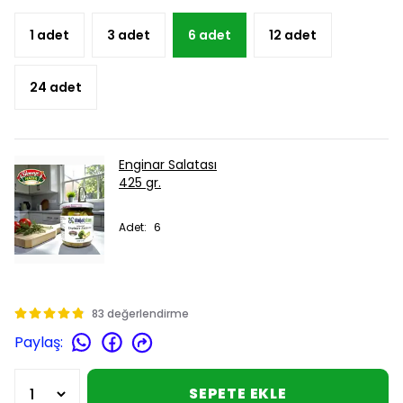
1 adet
3 adet
6 adet
12 adet
24 adet
Enginar Salatası
425 gr.
Adet
:
6
83 değerlendirme
Paylaş
:
SEPETE EKLE