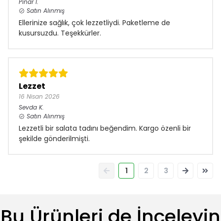
Pınar
I.
Satın Alınmış
Ellerinize sağlık, çok lezzetliydi. Paketleme de
kusursuzdu. Teşekkürler.
Lezzet
16 Nisan 2026
Sevda
K.
Satın Alınmış
Lezzetli bir salata tadını beğendim. Kargo özenli bir
şekilde gönderilmişti.
1
2
3
Bu Ürünleri de İnceleyin