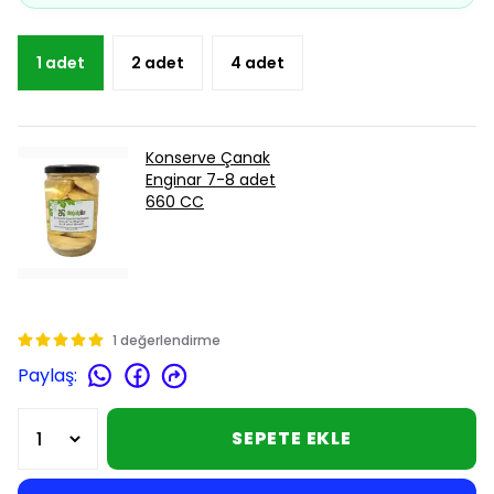
1 adet
2 adet
4 adet
Konserve Çanak
Enginar 7-8 adet
660 CC
1 değerlendirme
Paylaş
:
SEPETE EKLE