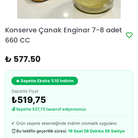
Konserve Çanak Enginar 7-8 adet
660 CC
₺ 577.50
🔥 Sepette Ekstra %10 İndirim
Sepette Fiyat
₺519,75
💰 Sepette ₺57,75 tasarruf ediyorsunuz
✔ Ürün sepete eklendiğinde indirim otomatik uygulanır.
⏰
Bu teklifin geçerlilik süresi:
19 Saat 58 Dakika 59 Saniye