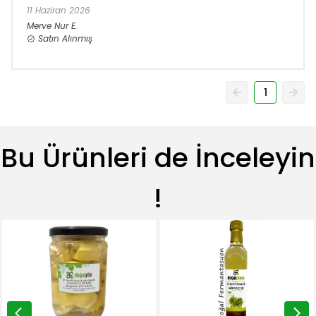
11 Haziran 2026
Merve Nur
E.
Satın Alınmış
1
Bu Ürünleri de İnceleyin
!