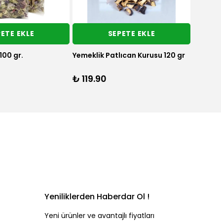
ETE EKLE
SEPETE EKLE
ber Kurusu 1 dizi
Dolmalık Biber Kurusu 25 adet
Dolmalı
₺ 229.90
₺ 284
Yeniliklerden Haberdar Ol !
Yeni ürünler ve avantajlı fiyatları