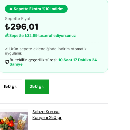
🔥 Sepette Ekstra %10 İndirim
Sepette Fiyat
₺296,01
💰 Sepette ₺32,89 tasarruf ediyorsunuz
✔ Ürün sepete eklendiğinde indirim otomatik
uygulanır.
Bu teklifin geçerlilik süresi:
10 Saat 17 Dakika 23
⏰
Saniye
150 gr.
250 gr.
Sebze Kurusu
Karışımı 250 gr