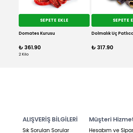
SEPETE EKLE
SEPETE 
 120 gr
Bamya Kurusu 100 gr
₺ 691.90
%
10
₺ 625.90
₺ 625.90
ALIŞVERİŞ BİLGİLERİ
Müşteri Hizmet
Sık Sorulan Sorular
Hesabım ve Sipar