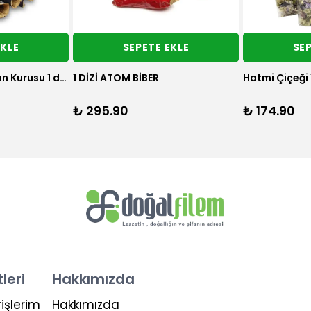
EKLE
SEPETE EKLE
SEP
Dolmalık Biber ve Uç Patlıcan 1'er dizi (95-100 adet)
Karışık Dolmalık Kuru 25 adet
Kızartmalık Bi
₺ 273.90
₺ 152.90
leri
Hakkımızda
işlerim
Hakkımızda