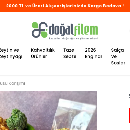
2000 TL ve Üzeri Alışverişlerinizde Kargo Bedava !
Zeytin ve
Kahvaltılık
Taze
2026
Salça
Zeytinyağı
Ürünler
Sebze
Enginar
Ve
Soslar
usu Karışımı