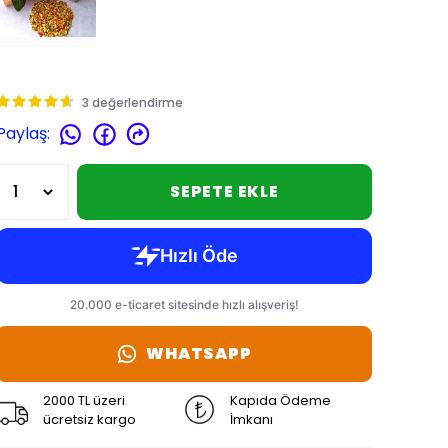
3 değerlendirme
Paylaş
:
SEPETE EKLE
WHATSAPP
2000 TL üzeri
Kapıda Ödeme
ücretsiz kargo
İmkanı