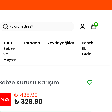
0
Kuru
Tarhana
Zeytinyağlılar
Bebek
Sebze
Ek
ve
Gıda
Meyve
Sebze Kurusu Karışımı
₺ 438.90
%
25
₺ 328.90